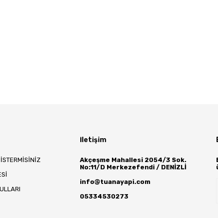
İletişim
 İSTERMİSİNİZ
Akçeşme Mahallesi 2054/3 Sok.
No:11/D Merkezefendi / DENİZLİ
ESİ
info@tuanayapi.com
ŞULLARI
05334530273