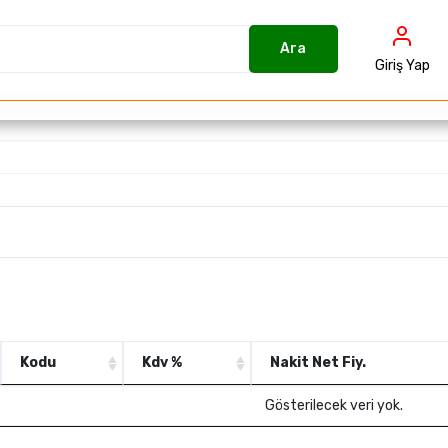
Ara
Giriş Yap
Kodu
Kdv %
Nakit Net Fiy.
Kodu
Kdv %
Nakit Net Fiy.
Gösterilecek veri yok.