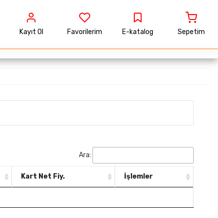
Kayıt Ol
Favorilerim
E-katalog
Sepetim
Ara:
Kart Net Fiy.
İşlemler
Kart Net Fiy.
İşlemler