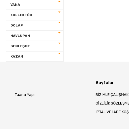
VANA
FLEX
KOLLEKTÖR
DOLAP
ARACI
HAVLUPAN
IZOLE MAFSAL
GENLEŞME
KELEPÇE
KAZAN
MEKANİK
Sayfalar
VANA
Tuana Yapı
BİZİMLE ÇALIŞMAK
KOLLEKTÖR
GİZLİLİK SÖZLEŞM
İPTAL VE İADE KO
DOLAP