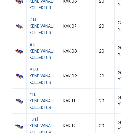
KEND.VANALI
KVK.06
20
Yapın
KOLLEKTÖR
FLEX
7 Lİ
Giriş
KEND.VANALI
KVK.07
20
ARACI
Yapın
KOLLEKTÖR
IZOLE MAFSAL
8 Lİ
Giriş
KEND.VANALI
KVK.08
20
Yapın
KOLLEKTÖR
KELEPÇE
9 LU
Giriş
MEKANİK
KEND.VANALI
KVK.09
20
Yapın
KOLLEKTÖR
VANA
11 Lİ
Giriş
KEND.VANALI
KVK.11
20
KOLLEKTÖR
Yapın
KOLLEKTÖR
DOLAP
12 Lİ
Giriş
KEND.VANALI
KVK.12
20
Yapın
KOLLEKTÖR