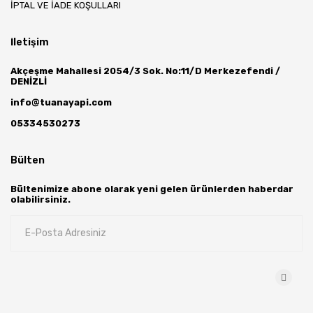
İPTAL VE İADE KOŞULLARI
İletişim
Akçeşme Mahallesi 2054/3 Sok. No:11/D Merkezefendi /
DENİZLİ
info@tuanayapi.com
05334530273
Bülten
Bültenimize abone olarak yeni gelen ürünlerden haberdar
olabilirsiniz.