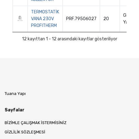
HAVLUPAN
TERMOSTATİK
Giriş
GENLEŞME
VANA 230V
PRF.79506027
20
Yapın
PROFITHERM
KAZAN
12 kayıttan 1 - 12 arasındaki kayıtlar gösteriliyor
YENİ ÜRÜNLER
ÇOK SATANLAR
TÜM ÜRÜNLER
Tuana Yapı
Sayfalar
BİZİMLE ÇALIŞMAK İSTERMİSİNİZ
GİZLİLİK SÖZLEŞMESİ